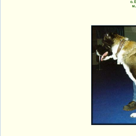
о. 
м.