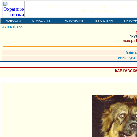
Охранные собаки * Кавказская овчарка * Среднеазиатска
Выставки, Чемпионаты
НОВОСТИ
СТАНДАРТЫ
ФОТОАРХИВ
ВЫСТАВКИ
ПИТОМН
<< в начало
"КУ
эксперт 
беби 
беби суки
КАВКАЗСКА