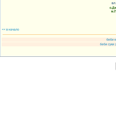
вл
о.Д
м.
<< в начало
беби 
беби суки