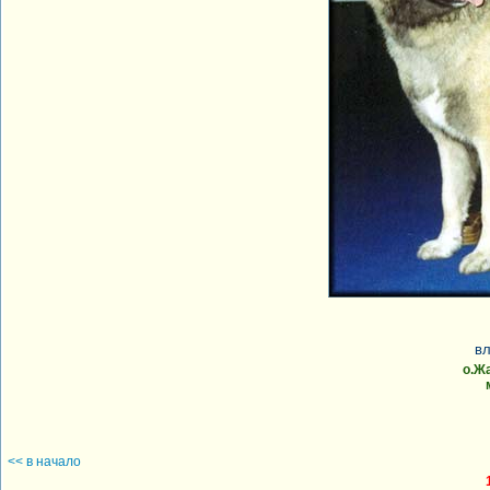
вл
о.Ж
<< в начало