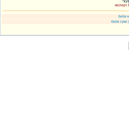
"КУ
эксперт 
беби 
беби суки