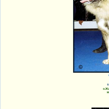
в
о.Ж
м