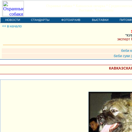
Охранные собаки * Кавказская овчарка * Среднеазиатска
Выставки, Чемпионаты
НОВОСТИ
СТАНДАРТЫ
ФОТОАРХИВ
ВЫСТАВКИ
ПИТОМН
<< в начало
"КУ
эксперт 
беби 
беби суки
КАВКАЗСКАЯ