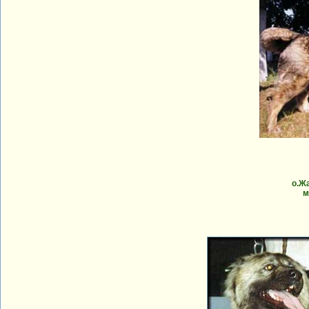
о.Ж
м