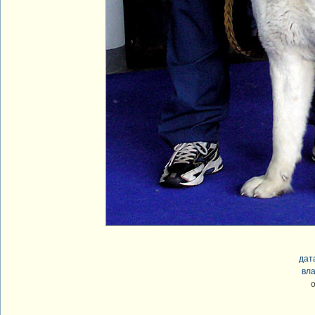
дат
вла
о