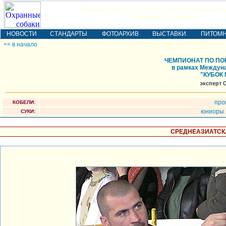
Охранные собаки * Кавказская овчарка * Среднеазиатска
Выставки, Чемпионаты
НОВОСТИ
СТАНДАРТЫ
ФОТОАРХИВ
ВЫСТАВКИ
ПИТОМ
<< в начало
ЧЕМПИОНАТ ПО ПО
в рамках Междуна
"КУБОК 
эксперт 
про
КОБЕЛИ:
юниоры
СУКИ:
СРЕДНЕАЗИАТСК