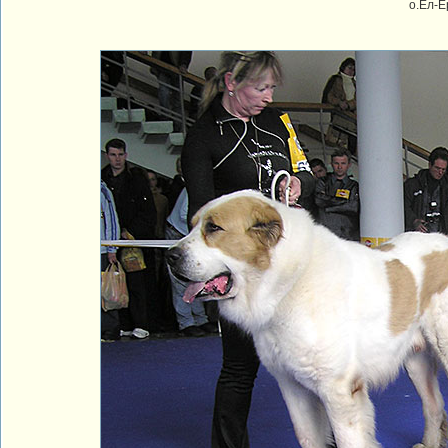
о.Ел-Е