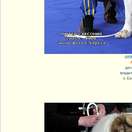
ОТЛ
дат
владел
о. Е