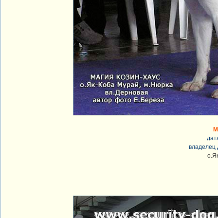
М
дат
владелец 
о.Я