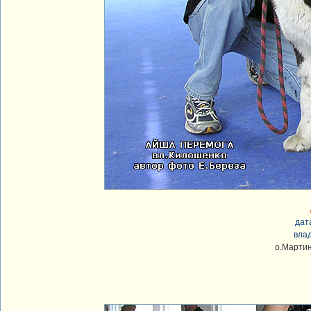
дат
вла
о.Мартин