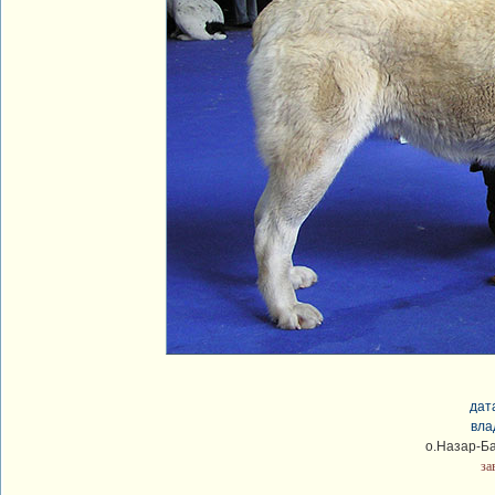
дат
вла
о.Назар-Ба
за