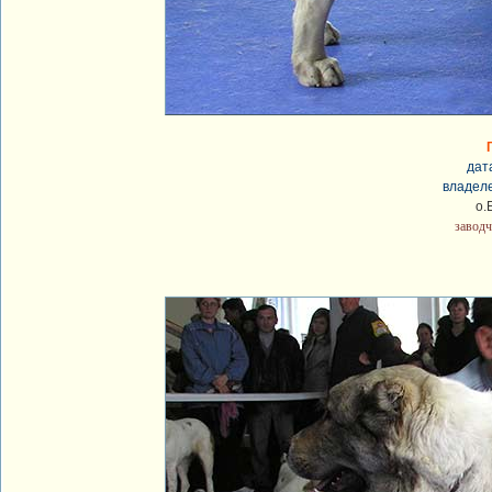
дат
владеле
о.
заводч