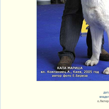
дат
владе
о.Лютер