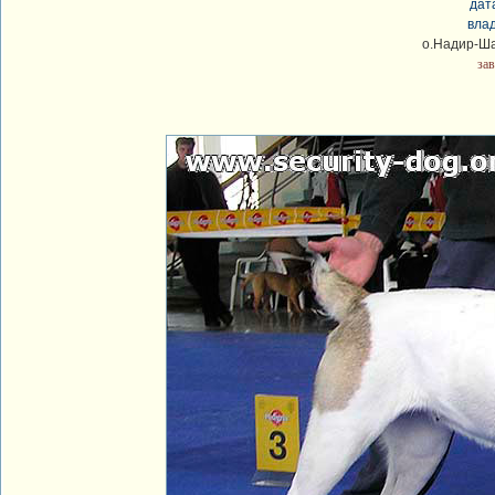
дат
вла
о.Надир-Ша
за