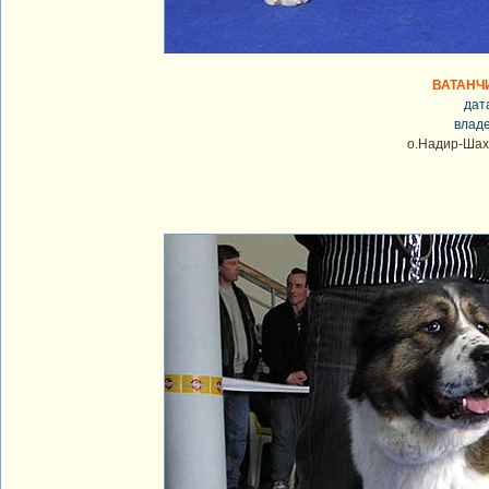
ВАТАНЧ
дат
влад
о.Надир-Шах 