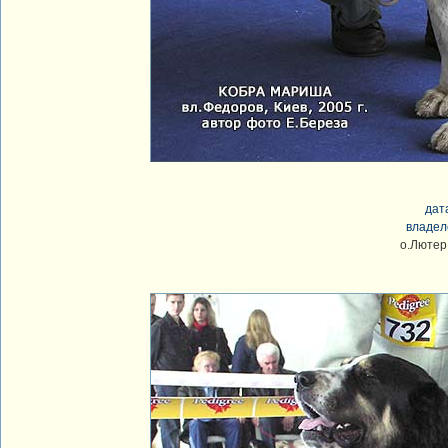
дат
владел
о.Лютер