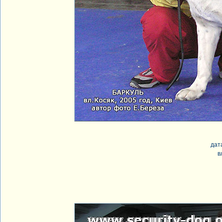
дат
в