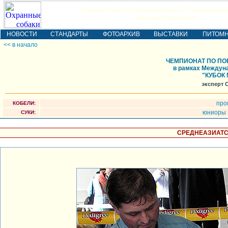
Охранные собаки * Кавказская овчарка * Среднеазиатска
Выставки, Чемпионаты
НОВОСТИ
СТАНДАРТЫ
ФОТОАРХИВ
ВЫСТАВКИ
ПИТОМ
<< в начало
ЧЕМПИОНАТ ПО ПО
в рамках Междуна
"КУБОК 
эксперт 
про
КОБЕЛИ:
юниоры
СУКИ:
СРЕДНЕАЗИАТС