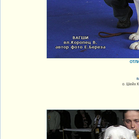
ОТЛИ
в
о. Шейх К