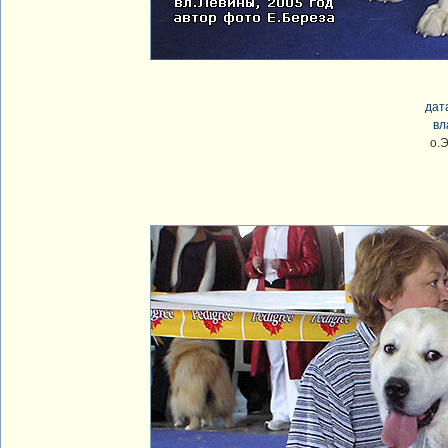
дат
вл
о.