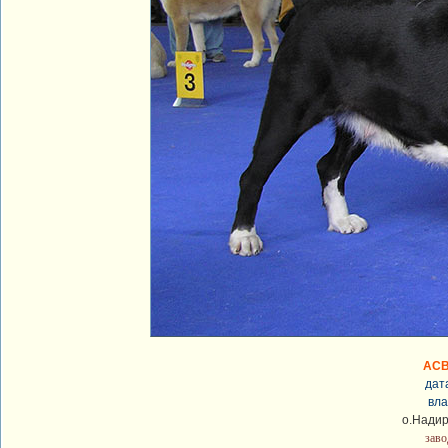
АСВ
дат
вла
о.Надир
заво