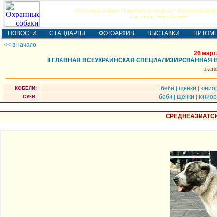
Охранные собаки * Кавказская овчарка * Среднеазиатск
Выставки, Чемпионаты
НОВОСТИ
СТАНДАРТЫ
ФОТОАРХИВ
ВЫСТАВКИ
ПИТОМ
<< в начало
26 март
II ГЛАВНАЯ ВСЕУКРАИНСКАЯ СПЕЦИАЛИЗИРОВАННАЯ 
экспе
беби
щенки
юнио
КОБЕЛИ:
|
|
беби
щенки
юнио
СУКИ:
|
|
СРЕДНЕАЗИАТСК