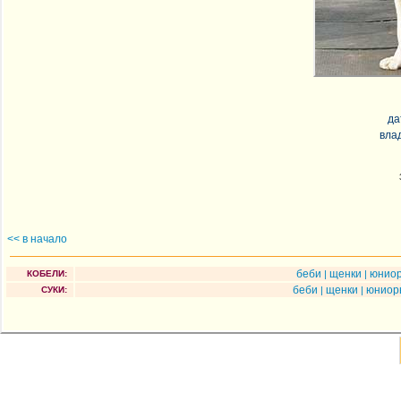
да
вла
<< в начало
беби
щенки
юнио
КОБЕЛИ:
|
|
беби
щенки
юнио
СУКИ:
|
|