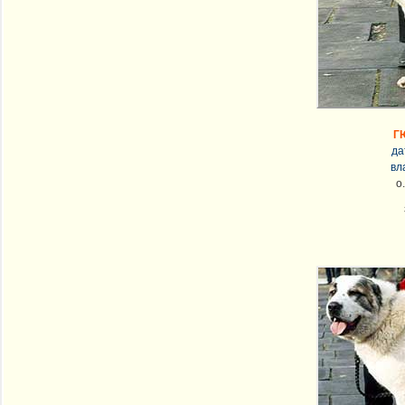
Г
да
вл
о