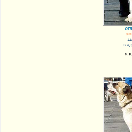
ОТЛ
ЭФ
да
влад
м. 