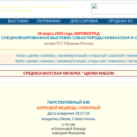
азская овчарка * Среднеазиатская овчарка
ыставки, Чемпионаты
ВЫСТАВКИ
ПИТОМНИКИ
ДРЕССИРОВКА
ПРОДАЖА КО
26 марта 2005 года. КИРОВОГРАД
АЯ СПЕЦИАЛИЗИРОВАННАЯ ВЫСТАВКА СОБАК ПОРОДЫ КАВКАЗСКАЯ И 
эксперт FCI Т.Иванова (Россия)
беби
щенки
юниоры
промежуточный
открытый
рабочий
чемп
|
|
|
|
|
|
беби
щенки
юниоры
промежуточный
открытый
чемпионы
вете
|
|
|
|
|
|
СРЕДНЕАЗИАТСКАЯ ОВЧАРКА * ЩЕНКИ КОБЕЛИ
ПЕРСПЕКТИВНЫЙ Б/М
БЕРЕНДЕЙ МЕДВЕДЬ СЕВЕРНЫЙ
Дата рождения 28.07.04
владелец Овсюк, Севастополь
о.Ахтар
м.Берендей Кирида
заводчик Макарова