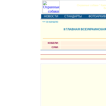
Охранные собаки * Кавк
В
НОВОСТИ
СТАНДАРТЫ
ФОТОАРХИВ
<< в начало
II ГЛАВНАЯ ВСЕУКРАИНСК
КОБЕЛИ:
СУКИ: