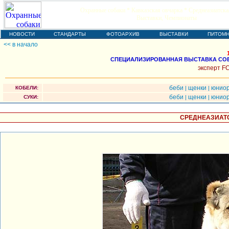
Охранные собаки * Кавказская овчарка * Среднеазиатска
Выставки, Чемпионаты
НОВОСТИ
СТАНДАРТЫ
ФОТОАРХИВ
ВЫСТАВКИ
ПИТОМН
<< в начало
СПЕЦИАЛИЗИРОВАННАЯ ВЫСТАВКА СОБ
эксперт FC
беби
щенки
юнио
КОБЕЛИ:
|
|
беби
щенки
юнио
СУКИ:
|
|
СРЕДНЕАЗИАТС