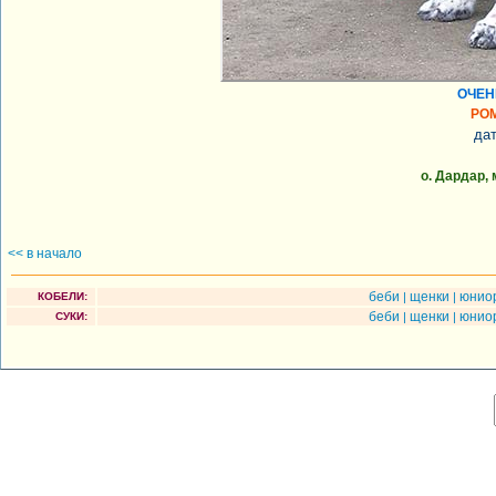
ОЧЕН
РО
дат
о. Дардар,
<< в начало
беби
щенки
юнио
КОБЕЛИ:
|
|
беби
щенки
юнио
СУКИ:
|
|