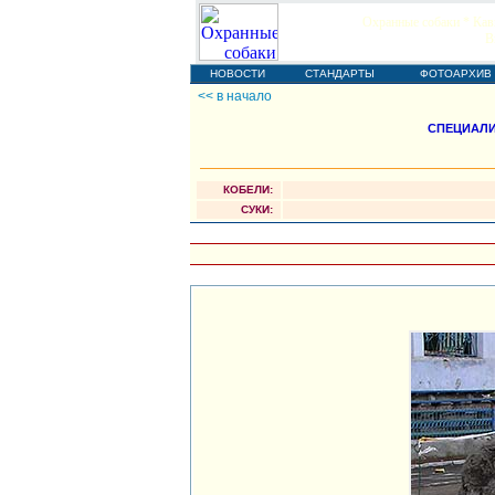
Охранные собаки * Кав
В
НОВОСТИ
СТАНДАРТЫ
ФОТОАРХИВ
<< в начало
СПЕЦИАЛИ
КОБЕЛИ:
СУКИ: