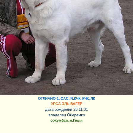
ОТЛИЧНО-1, САС, R.КЧК, КЧК, ЛК
УРСА ЭЛЬ ВАГЕР
дата рождения 25.11.01
владелец Оберемко
о.Жумбай, м.Гюля