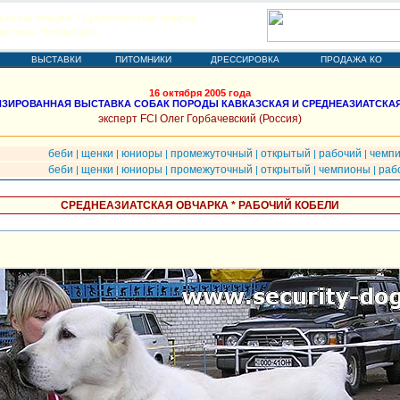
казская овчарка * Среднеазиатская овчарка
ыставки, Чемпионаты
ВЫСТАВКИ
ПИТОМНИКИ
ДРЕССИРОВКА
ПРОДАЖА КО
16 октября 2005 года
ЗИРОВАННАЯ ВЫСТАВКА СОБАК ПОРОДЫ КАВКАЗСКАЯ И СРЕДНЕАЗИАТСКА
эксперт FCI Олег Горбачевский (Россия)
беби
щенки
юниоры
промежуточный
открытый
рабочий
чемп
|
|
|
|
|
|
беби
щенки
юниоры
промежуточный
открытый
чемпионы
раб
|
|
|
|
|
|
СРЕДНЕАЗИАТСКАЯ ОВЧАРКА * РАБОЧИЙ КОБЕЛИ