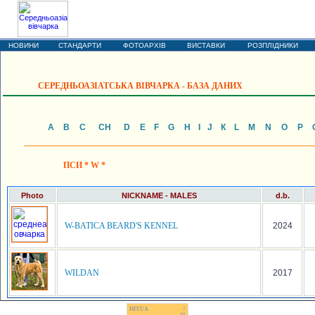
ОХОРОННІ СОБАКИ
Кавказька вівчарка * Середньоазіатська вівчарка
НОВИНИ
СТАНДАРТИ
ФОТОАРХІВ
ВИСТАВКИ
РОЗПЛІДНИКИ
СЕРЕДНЬОАЗІАТСЬКА ВІВЧАРКА - БАЗА ДАНИХ
А
B
C
CH
D
E
F
G
H
I
J
К
L
М
N
О
P
ПСИ * W *
Photo
NICKNAME - MALES
d.b.
W-BATICA BEARD'S KENNEL
2024
WILDAN
2017
HIT.UA
2
98