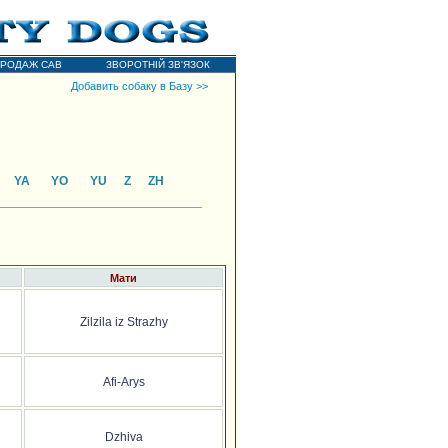
РОДАЖ САВ
ЗВОРОТНІЙ ЗВ'ЯЗОК
Добавить собаку в Базу >>
YA
YO
YU
Z
ZH
Мати
Zilzila iz Strazhy
Afi-Arys
Dzhiva