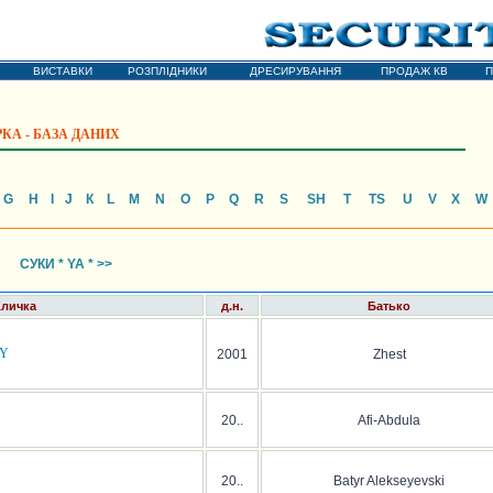
ОХОРОННІ СОБАКИ
чарка * Середньоазіатська вівчарка
ВИСТАВКИ
РОЗПЛІДНИКИ
ДРЕСИРУВАННЯ
ПРОДАЖ КВ
П
КА - БАЗА ДАНИХ
G
H
I
J
К
L
М
N
О
P
Q
R
S
SH
Т
TS
U
V
X
W
СУКИ * YA * >>
Кличка
д.н.
Батько
HY
2001
Zhest
20..
Afi-Abdula
20..
Batyr Alekseyevski