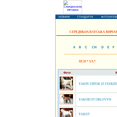
Кавказька вів
НОВИНИ
СТАНДАРТИ
ФОТОАРХІВ
СЕРЕДНЬОАЗІАТСЬКА ВІВЧАР
А
B
C
CH
D
E
F
ПСИ * YA *
Фото
YAKIN URTOK IZ STARZ
YAKOB OT ORLOVYH
YAKOT