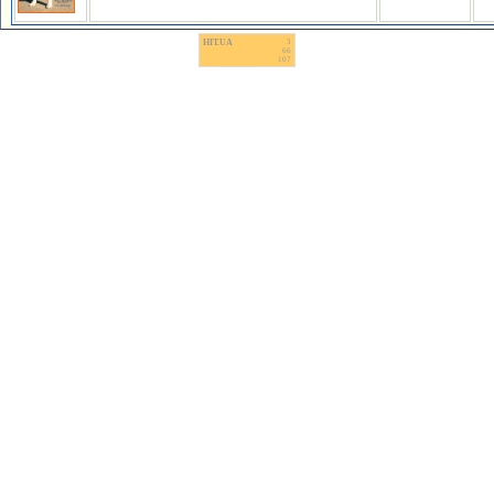
HIT.UA
3
66
107