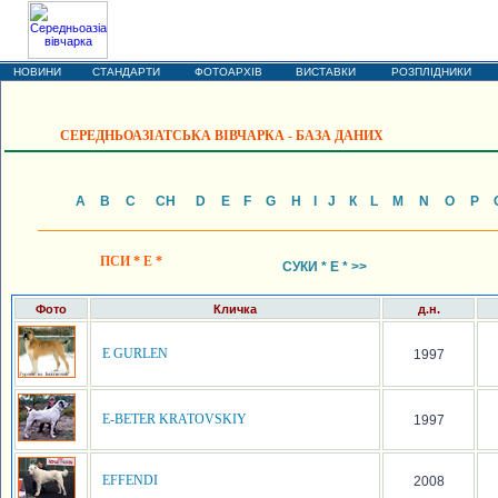
ОХОРОННІ СОБАКИ
Кавказька вівчарка * Середньоазіатська вівчарка
НОВИНИ
СТАНДАРТИ
ФОТОАРХІВ
ВИСТАВКИ
РОЗПЛІДНИКИ
СЕРЕДНЬОАЗІАТСЬКА ВІВЧАРКА - БАЗА ДАНИХ
А
B
C
CH
D
E
F
G
H
I
J
К
L
М
N
О
P
ПСИ * E *
СУКИ * E * >>
Фото
Кличка
д.н.
E GURLEN
1997
E-BETER KRATOVSKIY
1997
EFFENDI
2008