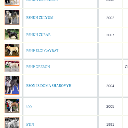
ESHKH ZULYUM
2002
ESHKH ZURAB
2007
ESHP ELGI GAYRAT
ESHP OBERON
C
ESON IZ DOMA SHAROVYH
2004
ESS
2005
ETIN
1991