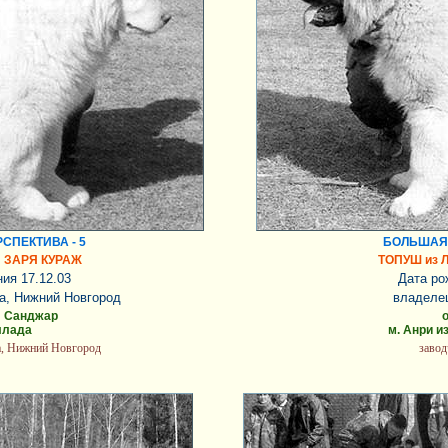
СПЕКТИВА - 5
БОЛЬШАЯ 
 ЗАРЯ КУРАЖ
ТОПУШ из 
ия 17.12.03
Дата ро
а, Нижний Новгород
владелец
л Санджар
ллада
м. Анри и
а, Нижний Новгород
заво