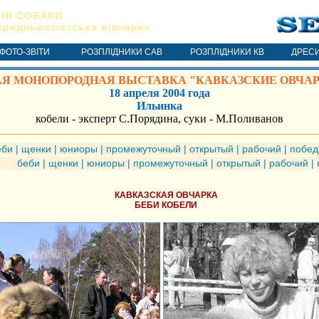
НІ СОБАКИ
ередньоазіатська вівчарка
 ФОТО-ЗВІТИ
РОЗПЛІДНИКИ САВ
РОЗПЛІДНИКИ КВ
ДРЕС
Я МОНОПОРОДНАЯ ВЫСТАВКА "КАВКАЗСКИЕ ОВЧАРК
18 апреля 2004 года
Ильинка
кобели - эксперт С.Порядина, суки - М.Поливанов
еби
|
щенки
|
юниоры
|
промежуточный
|
открытый
|
рабочий
|
побед
беби
|
щенки
|
юниоры
|
промежуточный
|
открытый
|
рабочий
|
КАВКАЗСКАЯ ОВЧАРКА
БЕБИ КОБЕЛИ