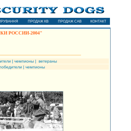
ИРУВАННЯ
ПРОДАЖ КВ
ПРОДАЖ САВ
КОНТАКТ
И РОССИИ-2004"
ители
|
чемпионы
|
ветераны
победители
|
чемпионы