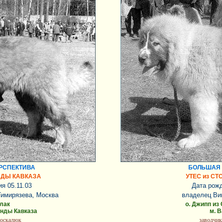
РСПЕКТИВА
БОЛЬШАЯ 
НДЫ КАВКАЗА
УТЕС из С
я 05.11.03
Дата рожд
имирязева, Москва
владелец Ви
рлак
о. Джипп из
енды Кавказа
м. 
Москалюк
заводчик