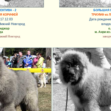
КТИВА - 2
БОЛЬШАЯ П
Я КОРИФЕЙ
ТРИУМФ из 
17.12.03
Дата рождени
Нижний Новгород
владе
анджар
о
да
м. Анри из
Нижний Новгород
завод