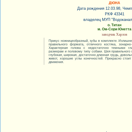
ДЮНА
Дата рождения 12.03.98, Чем
РКФ 43341
владелец МУП "Водоканал
о. Титан
м. Ом-Сори Юнетта
заводчик Харлов
Прикус ножницеобразный, зубы в комплекте. Излишне
правильного формата, отличного костяка, зонарно
Характерная голова с недостаточно темными гла
размерам и половому типу собаки. Шея правильного 
глубокая, широкая, достаточно длинная грудь, довол
живот, хорошие углы конечностей. Прекрасно стоит
движения.