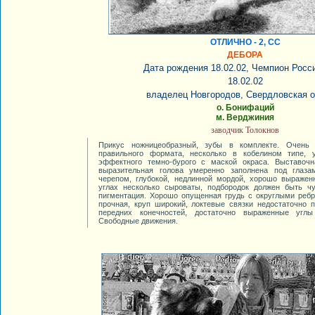
ОТЛИЧНО - 2, СС
ДЕБОРА
Дата рождения 18.02.02, Чемпион Росс
18.02.02
владелец Новгородов, Свердловская о
о. Бонифаций
м. Верджиния
заводчик Толокнов
Прикус ножницеобразный, зубы в комплекте. Очень 
правильного формата, несколько в кобелином типе, 
эффектного темно-бурого с маской окраса. Выставочн
выразительная голова умеренно заполнена под глаз
черепом, глубокой, недлинной мордой, хорошо выраже
углах несколько сыроваты, подбородок должен быть ч
пигментация. Хорошо опущенная грудь с округлыми ребр
прочная, круп широкий, локтевые связки недостаточно 
передних конечностей, достаточно выраженные углы
Свободные движения.