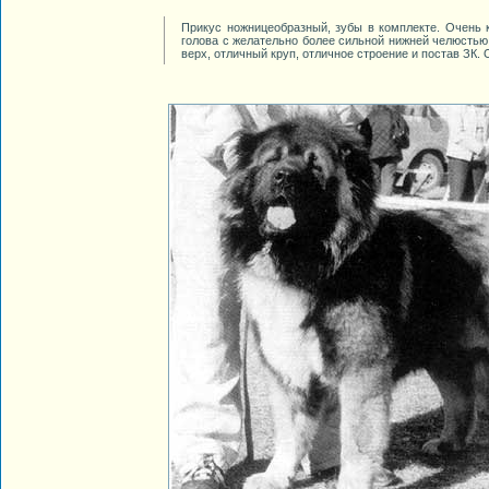
Прикус ножницеобразный, зубы в комплекте. Очень к
голова с желательно более сильной нижней челюстью
верх, отличный круп, отличное строение и постав ЗК.