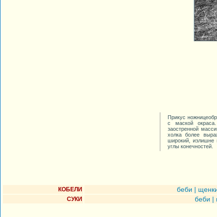
Прикус ножницеобра
с маской окраса.
заостренной масси
холка более выра
широкий, излишне 
углы конечностей.
беби
|
щенк
КОБЕЛИ
беби
|
СУКИ