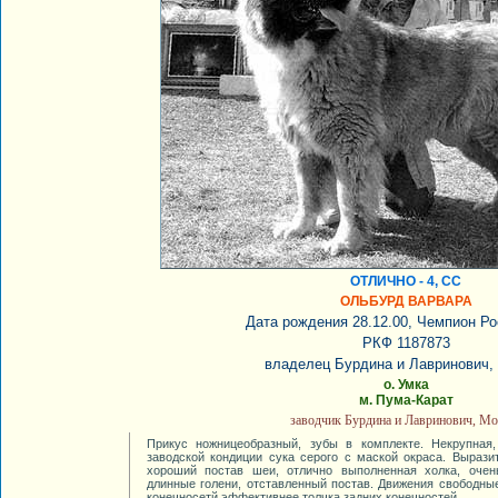
ОТЛИЧНО - 4, СС
ОЛЬБУРД ВАРВАРА
Дата рождения 28.12.00, Чемпион Р
РКФ 1187873
владелец Бурдина и Лавринович,
о. Умка
м. Пума-Карат
заводчик Бурдина и Лавринович, Мо
Прикус ножницеобразный, зубы в комплекте. Некрупная
заводской кондиции сука серого с маской окраса. Вырази
хороший постав шеи, отлично выполненная холка, очен
длинные голени, отставленный постав. Движения свободны
конечносетй эффективнее толчка задних конечностей.