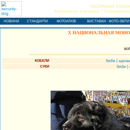
ОХОРОННІ СОБА
Кавказька вівчарка * Середньоа
НОВИНИ
СТАНДАРТИ
ФОТОАРХІВ
ВИСТАВКИ - ФОТО-ЗВІТИ
X НАЦИОНАЛЬНАЯ МОНОП
ко
беби
|
щенк
КОБЕЛИ
беби
|
СУКИ