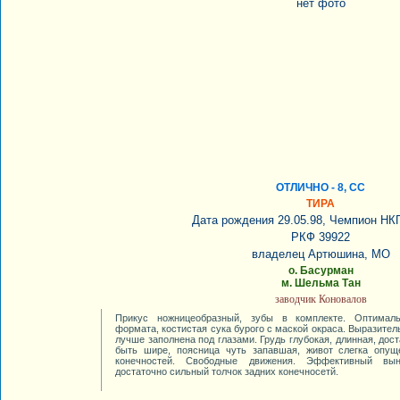
нет фото
ОТЛИЧНО - 8, СС
ТИРА
Дата рождения 29.05.98, Чемпион НК
РКФ 39922
владелец Артюшина, МО
о. Басурман
м. Шельма Тан
заводчик Коновалов
Прикус ножницеобразный, зубы в комплекте. Оптималь
формата, костистая сука бурого с маской окраса. Выразител
лучше заполнена под глазами. Грудь глубокая, длинная, дос
быть шире, поясница чуть запавшая, живот слегка опущ
конечностей. Свободные движения. Эффективный вын
достаточно сильный толчок задних конечносетй.