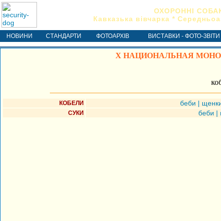
ОХОРОННІ СОБА
Кавказька вівчарка * Середньоа
НОВИНИ
СТАНДАРТИ
ФОТОАРХІВ
ВИСТАВКИ - ФОТО-ЗВІТИ
X НАЦИОНАЛЬНАЯ МОНОП
ко
беби
|
щенк
КОБЕЛИ
беби
|
СУКИ