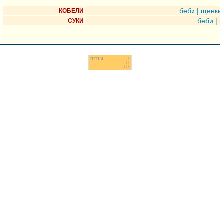
беби
|
щенк
КОБЕЛИ
беби
|
СУКИ
HIT.UA
5
83
128